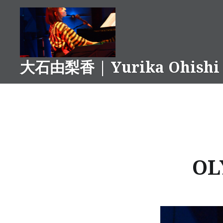
コ
ン
テ
ン
ツ
大石由梨香 | Yurika Ohishi
へ
ス
キ
ッ
プ
OL