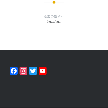
投
稿
過去の投稿へ
ナ
hqdefault
ビ
ゲ
ー
シ
ョ
Facebook
Instagram
Twitter
YouTube
ン
Channel