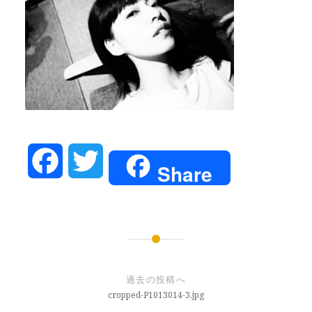
Facebook
Twitter
Share
投
稿
過去の投稿へ
ナ
cropped-P1013014-3.jpg