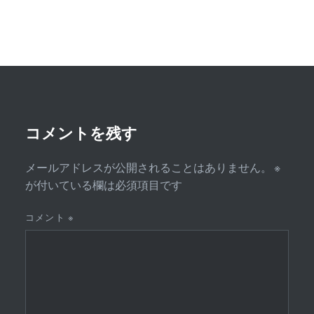
ビ
ゲ
ー
シ
ョ
ン
コメントを残す
メールアドレスが公開されることはありません。
※
が付いている欄は必須項目です
コメント
※