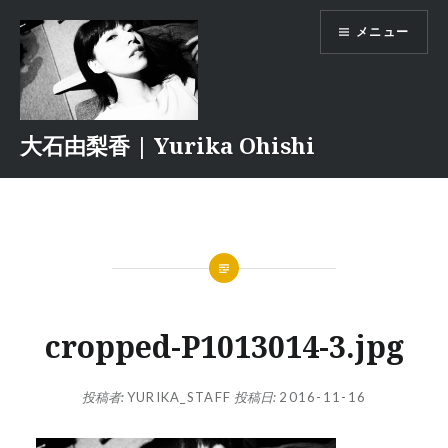
コ
メニュー
ン
テ
ン
ツ
へ
大石由梨香 | Yurika Ohishi
ス
キ
ッ
プ
cropped-P1013014-3.jpg
投稿者:
YURIKA_STAFF
投稿日:
2016-11-16