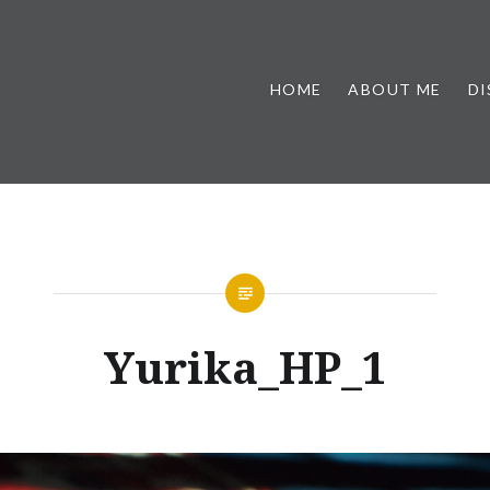
HOME
ABOUT ME
D
Yurika_HP_1