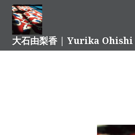
コ
ン
テ
ン
ツ
大石由梨香 | Yurika Ohishi
へ
ス
キ
ッ
プ