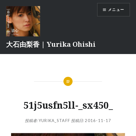
コ
メニュー
ン
テ
ン
ツ
へ
大石由梨香 | Yurika Ohishi
ス
キ
ッ
プ
51j5usfn5ll-_sx450_
投稿者:
YURIKA_STAFF
投稿日:
2016-11-17