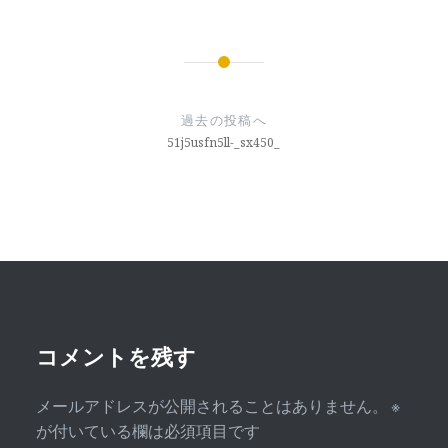
投
稿
過去の投稿へ
ナ
51j5usfn5ll-_sx450_
ビ
ゲ
ー
シ
ョ
ン
コメントを残す
メールアドレスが公開されることはありません。
※
が付いている欄は必須項目です