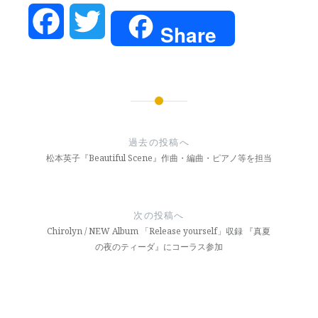
Facebook
Twitter
Share
投
稿
過去の投稿へ
ナ
松本英子『Beautiful Scene』作曲・編曲・ピアノ等を担当
ビ
ゲ
次の投稿へ
ー
Chirolyn / NEW Album 「Release yourself」収録 『真夏
の夜のティーダ』にコーラス参加
シ
ョ
ン