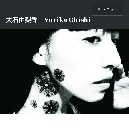
コ
メニュー
ン
テ
大石由梨香 | Yurika Ohishi
ン
ツ
へ
ス
キ
ッ
プ