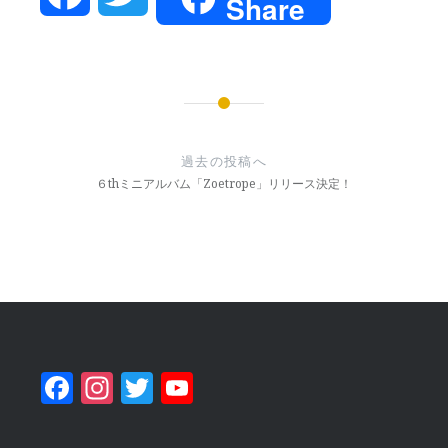
Share
投
稿
過去の投稿へ
ナ
６thミニアルバム「Zoetrope」リリース決定！
ビ
ゲ
ー
シ
ョ
Facebook
Instagram
Twitter
YouTube
ン
Channel