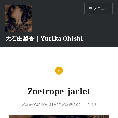
コ
メニュー
ン
テ
ン
ツ
へ
大石由梨香 | Yurika Ohishi
ス
キ
ッ
プ
Zoetrope_jaclet
投稿者:
YURIKA_STAFF
投稿日:
2021-12-12