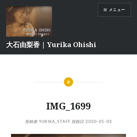
コ
メニュー
ン
テ
ン
ツ
へ
大石由梨香 | Yurika Ohishi
ス
キ
ッ
プ
IMG_1699
投稿者:
YURIKA_STAFF
投稿日:
2020-05-03