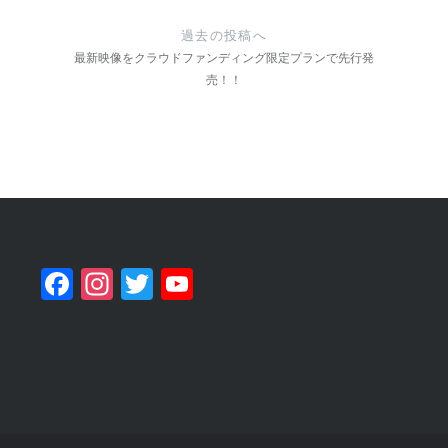
稿
過去の投稿へ
ナ
最新映像をクラウドファンディング限定プランで先行発
売！！
ビ
ゲ
ー
シ
ョ
ン
Facebook
Instagram
Twitter
YouTube
Channel