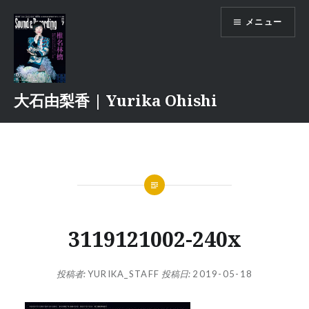
コ
メニュー
ン
テ
ン
ツ
へ
大石由梨香 | Yurika Ohishi
ス
キ
ッ
プ
3119121002-240x
投稿者:
YURIKA_STAFF
投稿日:
2019-05-18