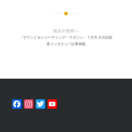
投
稿
過去の投稿へ
ナ
「サウンド＆レコーディング・マガジン」７月号 大石由梨
香インタビュー記事掲載
ビ
ゲ
ー
シ
ョ
ン
Facebook
Instagram
Twitter
YouTube
Channel