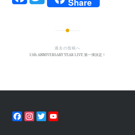
Share
投
稿
過去の投稿へ
ナ
15th ANNIVERSARY YEAR LIVE 第一弾決定！
ビ
ゲ
ー
シ
ョ
Facebook
Instagram
Twitter
YouTube
ン
Channel