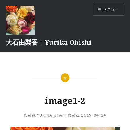
コ
メニュー
ン
テ
ン
ツ
へ
大石由梨香 | Yurika Ohishi
ス
キ
ッ
プ
image1-2
投稿者:
YURIKA_STAFF
投稿日:
2019-04-24