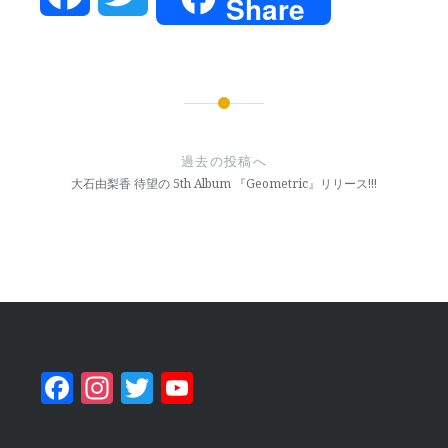
Share
投
稿
過去の投稿へ
ナ
大石由梨香 待望の 5th Album 『Geometric』リリース!!!
ビ
ゲ
ー
シ
ョ
Facebook
Instagram
Twitter
YouTube
ン
Channel