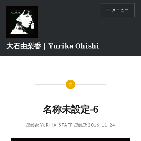
コ
メニュー
ン
テ
ン
ツ
へ
大石由梨香 | Yurika Ohishi
ス
キ
ッ
プ
名称未設定-6
投稿者:
YURIKA_STAFF
投稿日:
2016-11-24